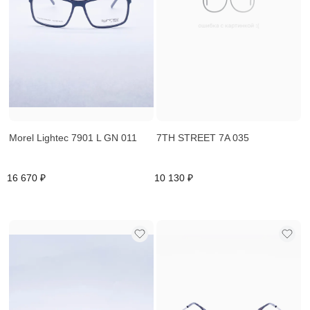
Morel Lightec 7901 L GN 011
7TH STREET 7A 035
16 670 ₽
10 130 ₽