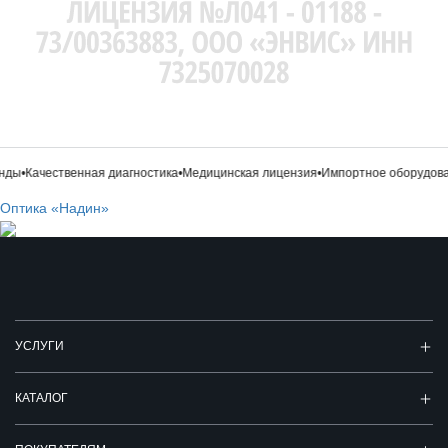
•
Качественная диагностика
•
Медицинская лицензия
•
Импортное оборудовани
Оптика «Надин»
УСЛУГИ
КАТАЛОГ