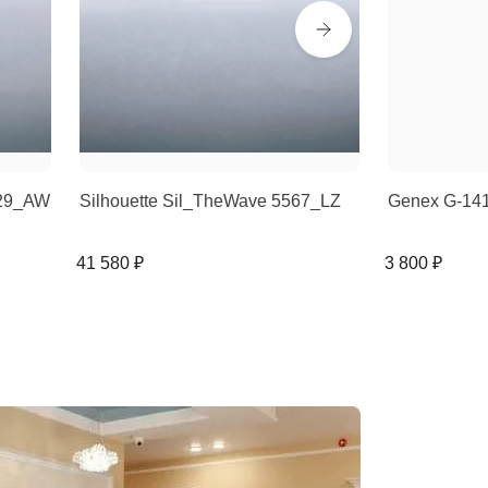
529_AW
Silhouette Sil_TheWave 5567_LZ
Genex G-14
41 580 ₽
3 800 ₽