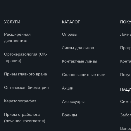
УСЛУГИ
КАТАЛОГ
ПОК
Расширенная
Оправы
Личн
диагностика
Линзы для очков
Прог
Ортокератология (ОК-
терапия)
Контактные линзы
Конт
Прием главного врача
Солнцезащитные очки
Покуп
Оптическая биометрия
Акции
ПАЦ
Кератопография
Аксессуары
Симп
Прием страболога
Бренды
Забо
(лечение косоглазия)
Вопр