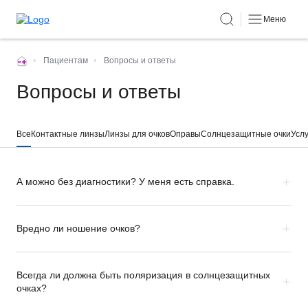
Меню
•
Пациентам
•
Вопросы и ответы
Вопросы и ответы
Все
Контактные линзы
Линзы для очков
Оправы
Солнцезащитные очки
Услу
А можно без диагностики? У меня есть справка.
Вредно ли ношение очков?
Всегда ли должна быть поляризация в солнцезащитных
очках?