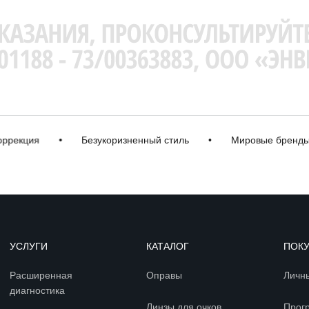
ция
•
Безукоризненный стиль
•
Мировые бренды
•
УСЛУГИ
КАТАЛОГ
ПОК
Расширенная
Оправы
Личн
диагностика
Линзы для очков
Прог