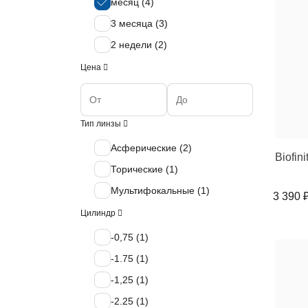
месяц (
4
)
3 месяца (
3
)
2 недели (
2
)
Цена
Тип линзы
Асферические (
2
)
Biofin
Торические (
1
)
Мультифокальные (
1
)
3 390 
Цилиндр
-0,75 (
1
)
-1.75 (
1
)
-1,25 (
1
)
-2.25 (
1
)