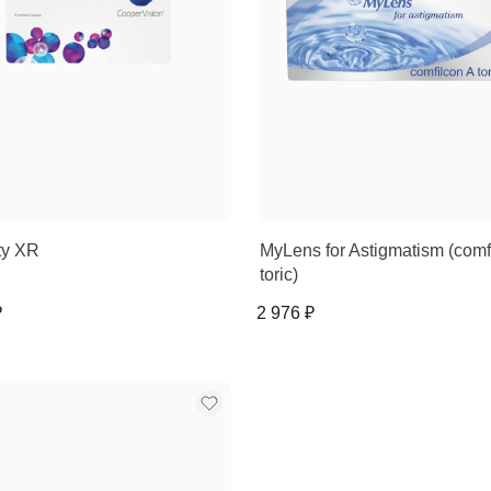
ity XR
MyLens for Astigmatism (comf
toric)
₽
2 976 ₽