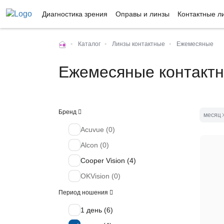
Диагностика зрения
Оправы и линзы
Контактные л
•
Каталог
•
Линзы контактные
•
Ежемесяные
Ежемесяные контакт
Бренд
месяц
Acuvue (
0
)
Alcon (
0
)
Cooper Vision (
4
)
OKVision (
0
)
Период ношения
1 день (
6
)