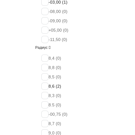
-0.50 (
-03,00 (
0
)
1
)
+2,25 (
-08,00 (
0
0
)
)
-2,00 (
-09,00 (
0
)
0
)
-2.00 (
+05,00 (
0
)
0
)
-2.75 (
-11,50 (
0
0
)
)
Радиус
-0,50 (
+05,25 (
0
)
1
)
-4.25 (
+02,50 (
8,4 (
0
)
0
)
1
)
-2.50 (
-02,25 (
8,8 (
0
)
0
)
1
)
-0.25 (
-05,50 (
8,5 (
0
)
0
)
1
)
-6,00 (
-07,50 (
8,6 (
2
)
0
)
2
)
-00,50 (
-07,00 (
8,3 (
0
)
0
1
)
)
-3,50 (
-04,00 (
8.5 (
0
)
0
)
2
)
-3.75 (
-01,25 (
-00,75 (
0
)
2
0
)
)
-1,50 (
-11,00 (
8,7 (
0
)
0
0
)
)
-1.00 (
+04,50 (
9,0 (
0
)
0
)
0
)