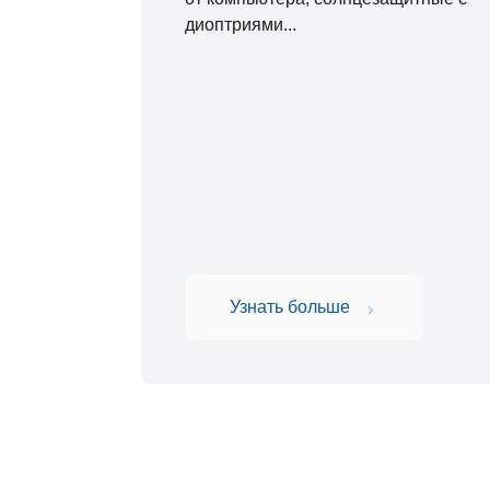
-02,75 (
3
)
диоптриями...
-03,50 (
2
)
-12,00 (
0
)
-09,50 (
0
)
-08,50 (
0
)
-01,00 (
0
)
-03,75 (
1
)
-4,75 (
0
)
-10,00 (
2
)
Узнать больше
-2,75 (
1
)
-3,0 (
0
)
-5,50 (
1
)
-5,75 (
0
)
-6,00 (
0
)
-3,75 (
1
)