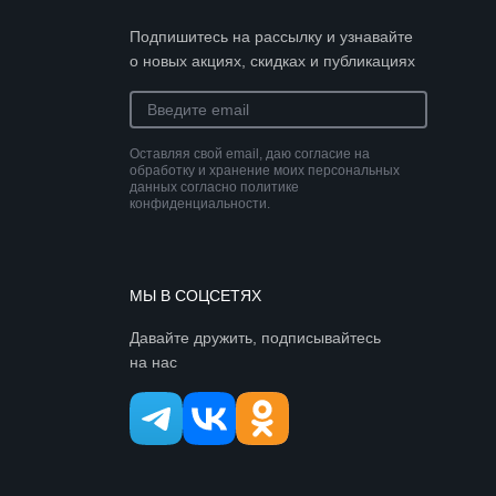
-10,50 (
0
)
Подпишитесь на рассылку и узнавайте
+01,00 (
0
)
о новых акциях, скидках и публикациях
-13,50 (
1
)
+07,50 (
0
)
+03,50 (
0
)
Оставляя свой email, даю согласие на
обработку и хранение моих персональных
+06,00 (
0
)
данных согласно политике
конфиденциальности.
+04,75 (
0
)
-1,0 (
0
)
-1,50 (
0
)
МЫ В СОЦСЕТЯХ
+01,25 (
0
)
Давайте дружить, подписывайтесь
-9,50 (
1
)
на нас
-1,25 (
0
)
+02,25 (
0
)
-0,50 (
0
)
+05,50 (
0
)