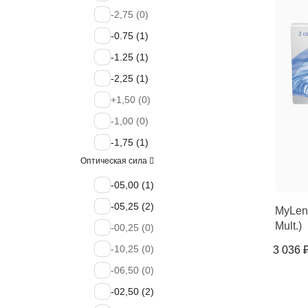
-2,75 (
0
)
-0.75 (
1
)
-1.25 (
1
)
-2,25 (
1
)
+1,50 (
0
)
-1,00 (
0
)
-1,75 (
1
)
Оптическая cила
+1,00 (
0
)
-3.25 (
-05,00 (
0
)
1
)
+2,00 (
-05,25 (
0
2
)
)
MyLens
Mult.)
-3,25 (
-00,25 (
0
)
0
)
-3,75 (
-10,25 (
0
)
0
)
3 036 
-4,25 (
-06,50 (
0
)
0
)
+1,75 (
-02,50 (
0
2
)
)