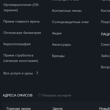
Ортокератология (ОК-
терапия)
Контактные линзы
Конт
Прием главного врача
Солнцезащитные очки
Покуп
Оптическая биометрия
Акции
ПАЦ
Кератопография
Аксессуары
Симп
Прием страболога
Бренды
Забо
(лечение косоглазия)
Вопр
Все услуги и цены
АДРЕСА ОФИСОВ
Показать на карте
Горячая линия
Центр
Новый