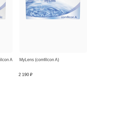
ilcon A
MyLens (comfilcon A)
2 190 ₽