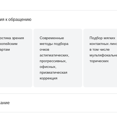
ия к обращению
остика зрения
Современные
Подбор мягких
ропейским
методы подбора
контактных лин
артам
очков
в том числе
астигматических,
мультифокальн
прогрессивных,
торических
офисных,
призматическая
коррекция
вание