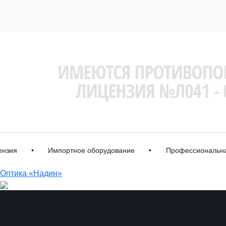
я
•
Импортное оборудование
•
Профессиональная ко
Оптика «Надин»