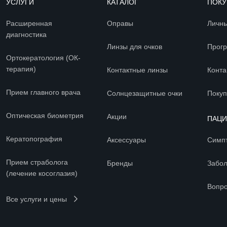
УСЛУГИ
КАТАЛОГ
ПОКУ
Расширенная
Оправы
Личны
диагностика
Линзы для очков
Прогр
Ортокератология (ОК-
терапия)
Контактные линзы
Конта
Прием главного врача
Солнцезащитные очки
Покуп
Оптическая биометрия
Акции
ПАЦ
Кератопография
Аксессуары
Симп
Прием страболога
Бренды
Забо
(лечение косоглазия)
Вопро
Все услуги и цены