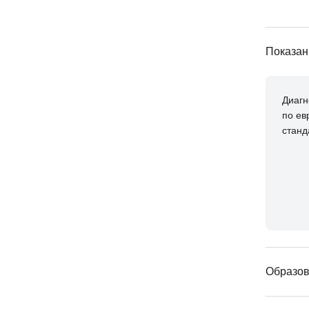
Показан
Диагн
по ев
станд
Образо