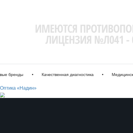
бренды
•
Качественная диагностика
•
Медицинская л
Оптика «Надин»