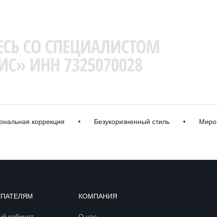
ьная коррекция
•
Безукоризненный стиль
•
Мировые 
УПАТЕЛЯМ
КОМПАНИЯ
ый кабинет
О нас