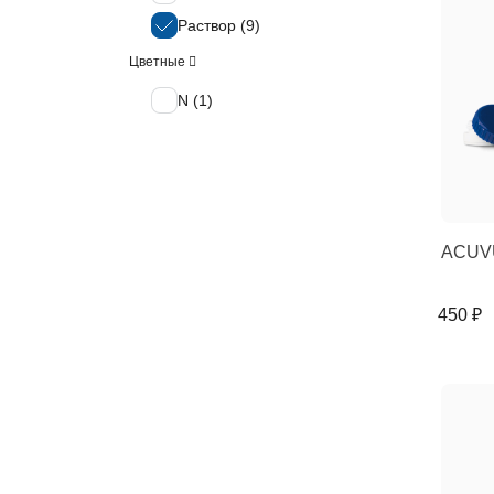
Раствор (
9
)
Цветные
N (
1
)
ACUVU
450 ₽