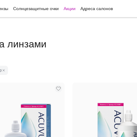
инзы
Солнцезащитные очки
Акции
Адреса салонов
за линзами
р