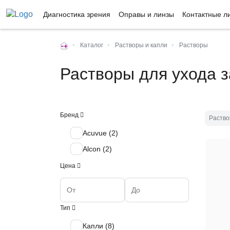
Диагностика зрения
Оправы и линзы
Контактные л
•
Каталог
•
Растворы и капли
•
Растворы
Растворы для ухода 
Бренд
Раство
Acuvue (
2
)
Alcon (
2
)
Цена
Тип
Капли (
8
)