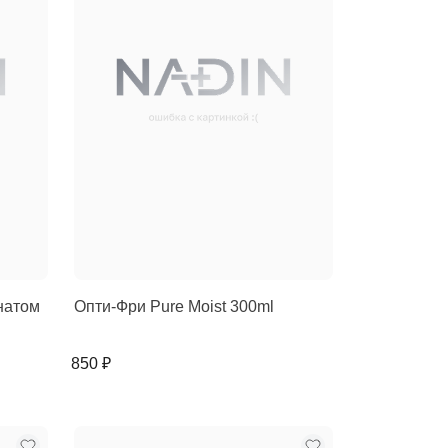
онатом
Опти-Фри Pure Moist 300ml
850 ₽