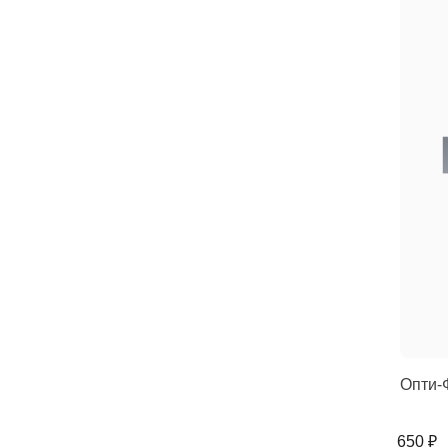
Опти-Ф
650 ₽