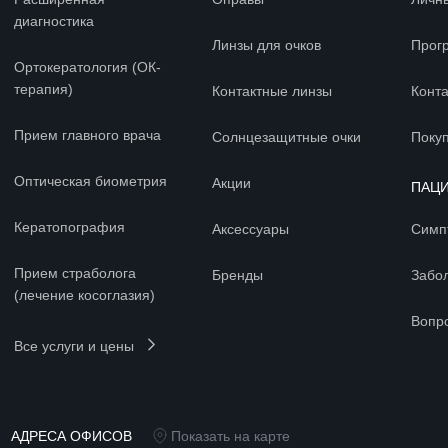
диагностика
Линзы для очков
Прог
Ортокератология (ОК-
терапия)
Контактные линзы
Конт
Прием главного врача
Солнцезащитные очки
Покуп
Оптическая биометрия
Акции
ПАЦ
Кератопография
Аксессуары
Симп
Прием страболога
Бренды
Забо
(лечение косоглазия)
Вопр
Все услуги и цены
АДРЕСА ОФИСОВ
Показать на карте