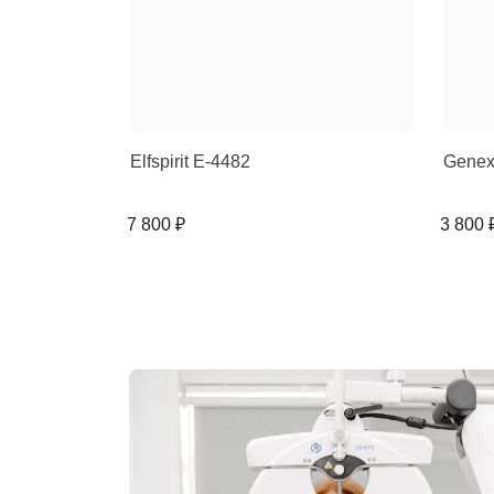
Elfspirit E-4482
Genex
7 800 ₽
3 800 