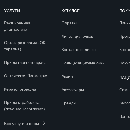
УСЛУГИ
КАТАЛОГ
ПОК
Расширенная
Оправы
Личн
диагностика
Линзы для очков
Прог
Ортокератология (ОК-
терапия)
Контактные линзы
Конт
Прием главного врача
Солнцезащитные очки
Покуп
Оптическая биометрия
Акции
ПАЦ
Кератопография
Аксессуары
Симп
Прием страболога
Бренды
Забо
(лечение косоглазия)
Вопр
Все услуги и цены