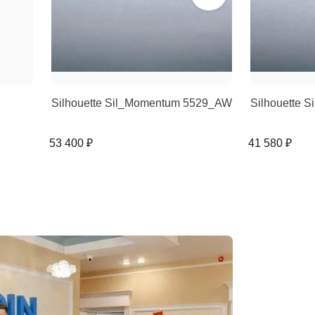
Silhouette Sil_Momentum 5529_AW
Silhouette 
53 400 ₽
41 580 ₽