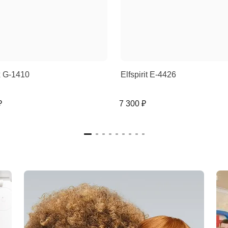
 G-1410
Elfspirit E-4426
₽
7 300 ₽