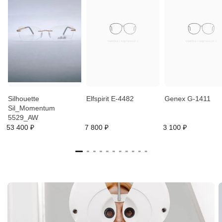
Silhouette
Elfspirit E-4482
Genex G-1411
Sil_Momentum
5529_AW
53 400 ₽
7 800 ₽
3 100 ₽