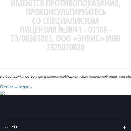
е бренды
•
Качественная диагностика
•
Медицинская лицензия
•
Импортное обо
Оптика «Надин»
УСЛУГИ