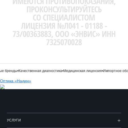
е бренды
•
Качественная диагностика
•
Медицинская лицензия
•
Импортное обо
Оптика «Надин»
УСЛУГИ