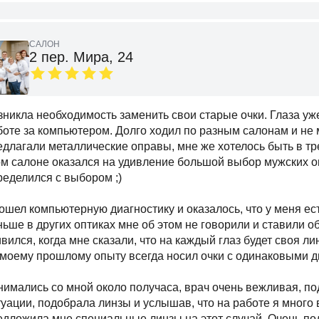
САЛОН
2 пер. Мира, 24
зникла необходимость заменить свои старые очки. Глаза уж
боте за компьютером. Долго ходил по разным салонам и не 
едлагали металлические оправы, мне же хотелось быть в тр
ом салоне оказался на удивление большой выбор мужских оп
ределился с выбором ;)
ошел компьютерную диагностику и оказалось, что у меня ест
ньше в других оптиках мне об этом не говорили и ставили 
ивился, когда мне сказали, что на каждый глаз будет своя л
 моему прошлому опыту всегда носил очки с одинаковыми д
нимались со мной около получаса, врач очень вежливая, п
туации, подобрала линзы и услышав, что на работе я мног
едложила мне специальные линзы на этот случай. Очень по