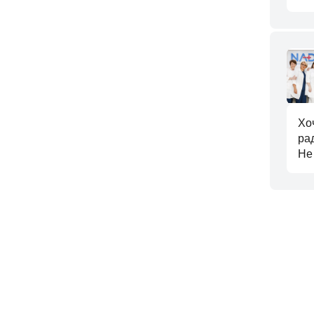
Хо
ра
Не