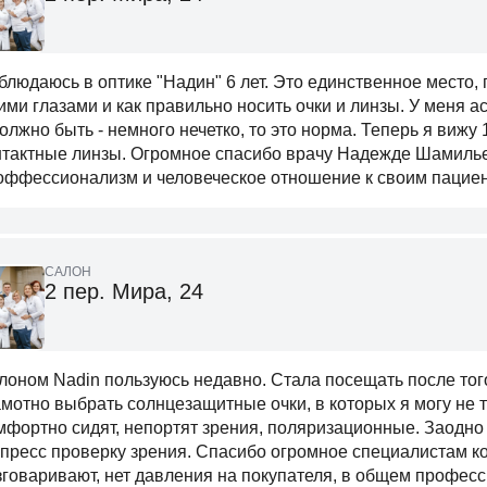
блюдаюсь в оптике "Надин" 6 лет. Это единственное место, 
ими глазами и как правильно носить очки и линзы. У меня ас
должно быть - немного нечетко, то это норма. Теперь я вижу 
нтактные линзы. Огромное спасибо врачу Надежде Шамилье
оффессионализм и человеческое отношение к своим пацие
САЛОН
2 пер. Мира, 24
лоном Nadin пользуюсь недавно. Стала посещать после тог
амотно выбрать солнцезащитные очки, в которых я могу не т
мфортно сидят, непортят зрения, поляризационные. Заодн
спресс проверку зрения. Спасибо огромное специалистам к
зговаривают, нет давления на покупателя, в общем професс