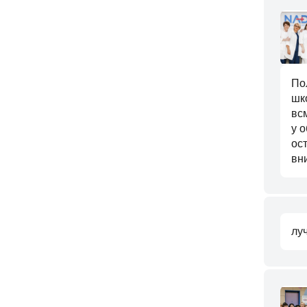
По
шк
вс
у 
ос
вн
лу