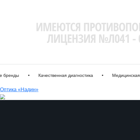
енды
•
Качественная диагностика
•
Медицинская лиц
Оптика «Надин»