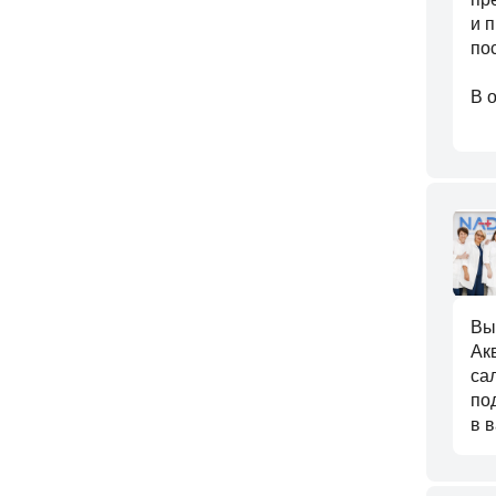
и 
по
В 
Вы
Ак
са
по
в 