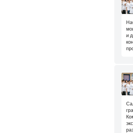
На
мо
и 
ко
пр
Са
гр
Ко
эк
ра