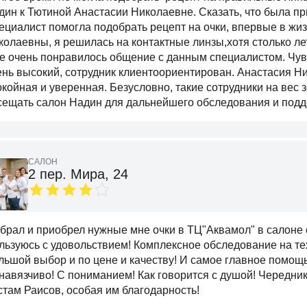
дин к Тютиной Анастасии Николаевне. Сказать, что была при
ециалист помогла подобрать рецепт на очки, впервые в жиз
колаевны, я решилась на контактные линзы,хотя столько лет
е очень понравилось общение с данным специалистом. Чувс
ень высокий, сотрудник клиентоориентирован. Анастасия Ни
окойная и уверенная. Безусловно, такие сотрудники на вес 
сещать салон Надин для дальнейшего обследования и подд
САЛОН
2 пер. Мира, 24
брал и приобрел нужные мне очки в ТЦ"Аквамол" в салоне о
льзуюсь с удовольствием! Комплексное обследование на тех
льшой выбор и по цене и качеству! И самое главное помощь
навязчиво! С пониманием! Как говорится с душой! Чередн
стам Раисов, особая им благодарность!