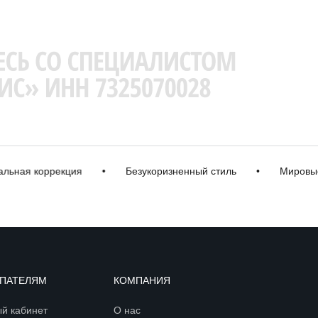
я коррекция
•
Безукоризненный стиль
•
Мировые бр
ПАТЕЛЯМ
КОМПАНИЯ
й кабинет
О нас