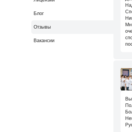
На
Сп
Блог
Ни
Мн
Отзывы
оч
сп
Вакансии
по
Вы
По
Бо
Не
Ру