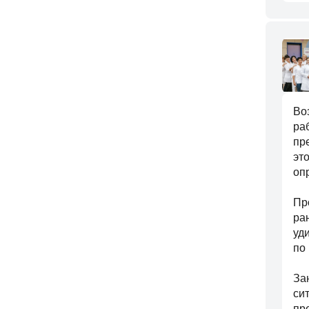
Во
ра
пр
эт
оп
Пр
ра
уд
по
За
си
пр