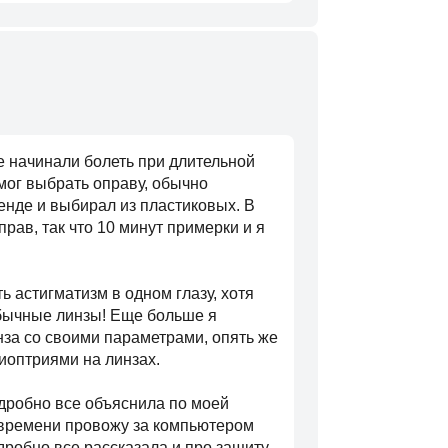
е начинали болеть при длительной
мог выбрать оправу, обычно
енде и выбирал из пластиковых. В
рав, так что 10 минут примерки и я
ь астигматизм в одном глазу, хотя
обычные линзы! Еще больше я
инза со своими параметрами, опять же
иоптриями на линзах.
одробно все объяснила по моей
о времени провожу за компьютером
дробно все рассказала и про защиту