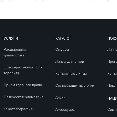
УСЛУГИ
КАТАЛОГ
ПОК
Расширенная
Оправы
Личн
диагностика
Линзы для очков
Прог
Ортокератология (ОК-
терапия)
Контактные линзы
Конт
Прием главного врача
Солнцезащитные очки
Покуп
Оптическая биометрия
Акции
ПАЦ
Кератопография
Аксессуары
Симп