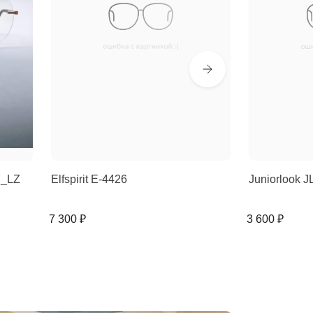
7_LZ
Elfspirit E-4426
Juniorlook J
7 300 ₽
3 600 ₽