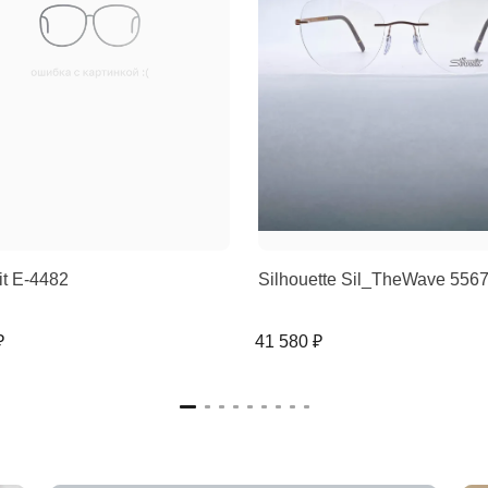
rit E-4482
Silhouette Sil_TheWave 556
₽
41 580 ₽