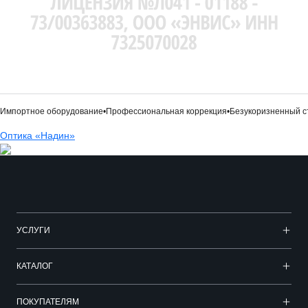
ортное оборудование
•
Профессиональная коррекция
•
Безукоризненный стиль
Оптика «Надин»
УСЛУГИ
КАТАЛОГ
ПОКУПАТЕЛЯМ