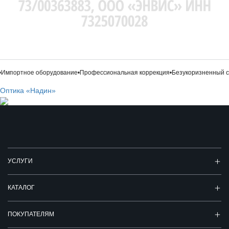
ортное оборудование
•
Профессиональная коррекция
•
Безукоризненный стиль
Оптика «Надин»
УСЛУГИ
КАТАЛОГ
ПОКУПАТЕЛЯМ