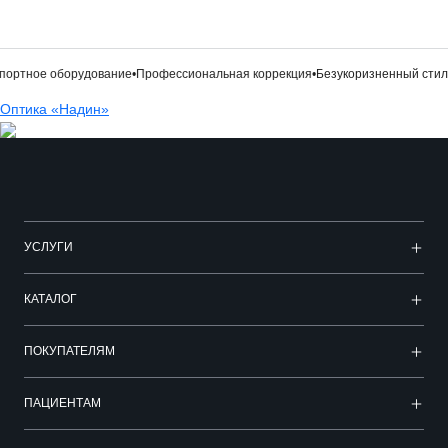
ортное оборудование
•
Профессиональная коррекция
•
Безукоризненный стил
Оптика «Надин»
УСЛУГИ
КАТАЛОГ
ПОКУПАТЕЛЯМ
ПАЦИЕНТАМ