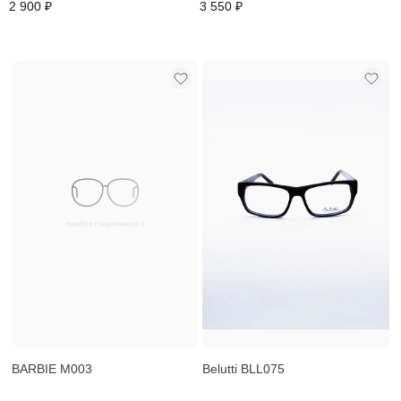
2 900 ₽
3 550 ₽
BARBIE M003
Belutti BLL075