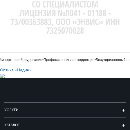
ртное оборудование
•
Профессиональная коррекция
•
Безукоризненный стиль
•
Оптика «Надин»
УСЛУГИ
КАТАЛОГ