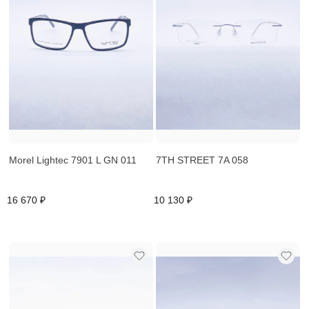
Morel Lightec 7901 L GN 011
7TH STREET 7A 058
16 670 ₽
10 130 ₽