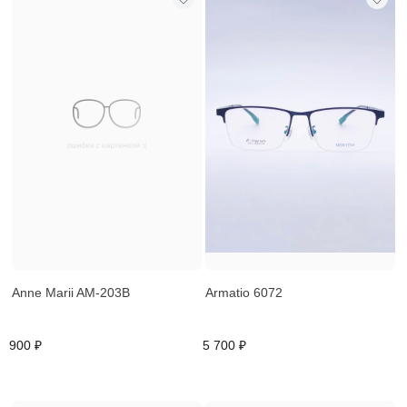
Anne Marii AM-203В
Armatio 6072
900 ₽
5 700 ₽