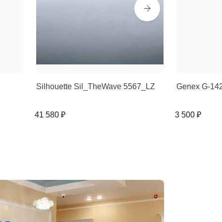
Silhouette Sil_TheWave 5567_LZ
Genex G-14
41 580 ₽
3 500 ₽