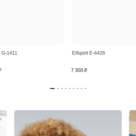
 G-1411
Elfspirit E-4426
₽
7 300 ₽