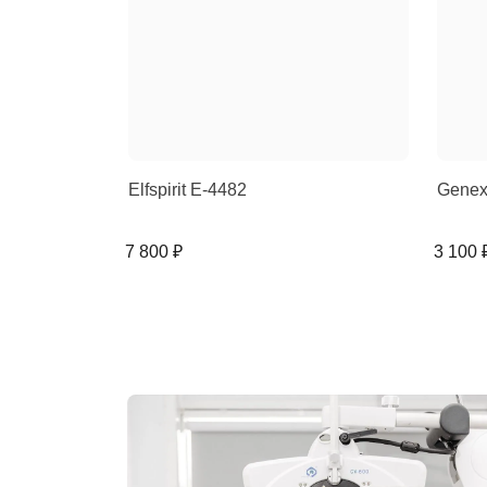
Elfspirit E-4482
Genex
7 800 ₽
3 100 