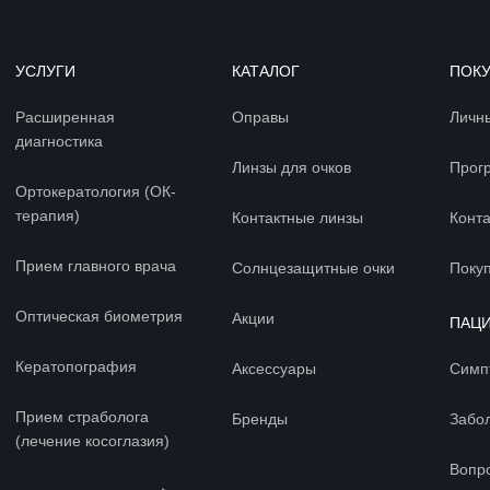
УСЛУГИ
КАТАЛОГ
ПОК
Расширенная
Оправы
Личн
диагностика
Линзы для очков
Прог
Ортокератология (ОК-
терапия)
Контактные линзы
Конт
Прием главного врача
Солнцезащитные очки
Покуп
Оптическая биометрия
Акции
ПАЦ
Кератопография
Аксессуары
Симп
Прием страболога
Бренды
Забо
(лечение косоглазия)
Вопр