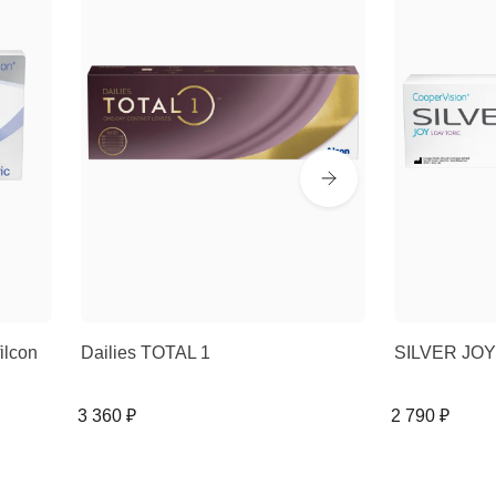
ilcon
Dailies TOTAL 1
SILVER JOY 
3 360 ₽
2 790 ₽