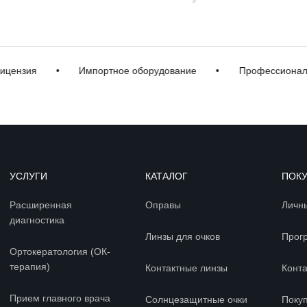
ия
•
Импортное оборудование
•
Профессиональная 
УСЛУГИ
КАТАЛОГ
ПОК
Расширенная
Оправы
Личн
диагностика
Линзы для очков
Прог
Ортокератология (ОК-
терапия)
Контактные линзы
Конт
Прием главного врача
Солнцезащитные очки
Покуп