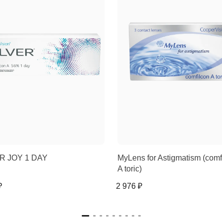
R JOY 1 DAY
MyLens for Astigmatism (comf
A toric)
₽
2 976 ₽