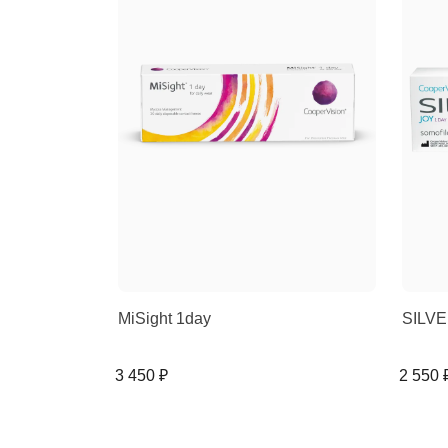
MiSight 1day
SILVE
3 450 ₽
2 550 