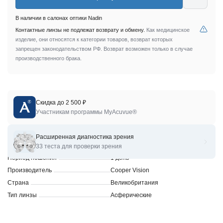
В наличии в салонах оптики Nadin
Контактные линзы не подлежат возврату и обмену.
Как медицинское
изделие, они относятся к категории товаров, возврат которых
запрещен законодательством РФ. Возврат возможен только в случае
производственного брака.
Скидка до 2 500 ₽
Линзы для коррекции зрения MiSight 1day
Участникам программы MyAcuvue®
Характеристики
Расширенная диагностика зрения
Бренд
Cooper Vision
33 теста для проверки зрения
Период ношения
1 день
Производитель
Cooper Vision
Страна
Великобритания
Тип линзы
Асферические