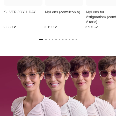
SILVER JOY 1 DAY
MyLens (comfilcon A)
MyLens for
Astigmatism (comf
A toric)
2 550 ₽
2 190 ₽
2 976 ₽