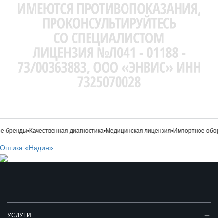
 бренды
•
Качественная диагностика
•
Медицинская лицензия
•
Импортное обору
Оптика «Надин»
УСЛУГИ