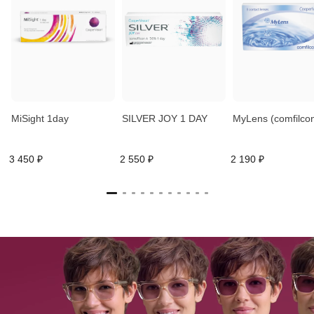
MiSight 1day
SILVER JOY 1 DAY
MyLens (comfilcon
3 450 ₽
2 550 ₽
2 190 ₽