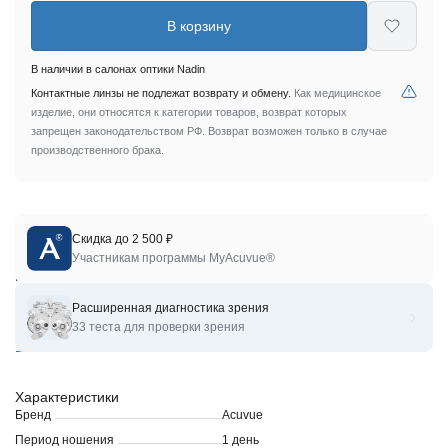
В корзину
В наличии в салонах оптики Nadin
Контактные линзы не подлежат возврату и обмену.
Как медицинское
изделие, они относятся к категории товаров, возврат которых
запрещен законодательством РФ. Возврат возможен только в случае
производственного брака.
Скидка до 2 500 ₽
Однодневные линзы ACUVUE® OASYS® 1-DAY* with**
Участникам программы MyAcuvue®
HydraLuxe®** обеспечивают исключительный комфорт и
четкое зрение людям с активным образом жизни, даже при
Расширенная диагностика зрения
длительном использовании цифровых устройств или в сухих
33 теста для проверки зрения
помещениях. Благодаря технологии HydraLuxe®, более 80%
Показать
описание
пользователей никогда или крайне редко испытывают сухость
и усталость глаз. Это здоровый и удобный выбор: новая пара
линз каждый день не требует раствора для хранения.
Характеристики
Бренд
Acuvue
Период ношения
1 день