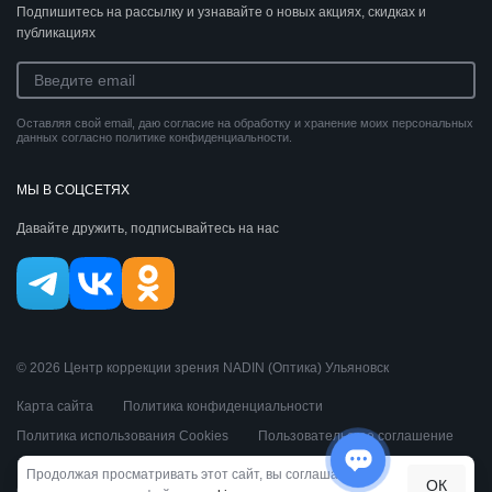
Подпишитесь на рассылку и узнавайте о новых акциях, скидках и
публикациях
Оставляя свой email, даю согласие на обработку и хранение моих персональных
данных согласно политике конфиденциальности.
МЫ В СОЦСЕТЯХ
Давайте дружить, подписывайтесь на нас
© 2026 Центр коррекции зрения NADIN (Оптика) Ульяновск
Карта сайта
Политика конфиденциальности
Политика использования Cookies
Пользовательское соглашение
Публичная оферта
Продолжая просматривать этот сайт, вы соглашаетесь
ОК
Сделано косатиками из