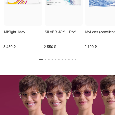
MiSight 1day
SILVER JOY 1 DAY
MyLens (comfilcon
3 450 ₽
2 550 ₽
2 190 ₽