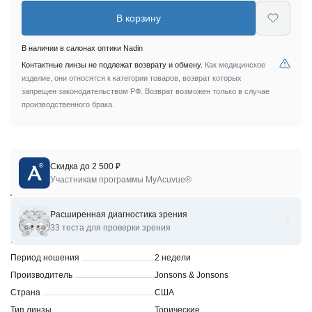
В корзину
В наличии в салонах оптики Nadin
Контактные линзы не подлежат возврату и обмену.
Как медицинское
изделие, они относятся к категории товаров, возврат которых
запрещен законодательством РФ. Возврат возможен только в случае
производственного брака.
Скидка до 2 500 ₽
Линзы для коррекции зрения ACUVUE OASYS for
Участникам программы MyAcuvue®
ASTIGMATISM
Расширенная диагностика зрения
Характеристики
33 теста для проверки зрения
Бренд
Acuvue
Период ношения
2 недели
Производитель
Jonsons & Jonsons
Страна
США
Тип линзы
Торические