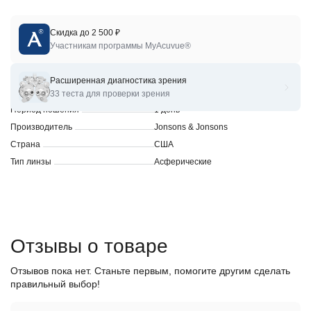
Скидка до 2 500 ₽
Линзы для коррекции зрения 1-DAY ACUVUE MOIST
Участникам программы MyAcuvue®
Характеристики
Расширенная диагностика зрения
Бренд
Acuvue
33 теста для проверки зрения
Период ношения
1 день
Производитель
Jonsons & Jonsons
Страна
США
Тип линзы
Асферические
Отзывы о товаре
Отзывов пока нет. Станьте первым, помогите другим сделать
правильный выбор!