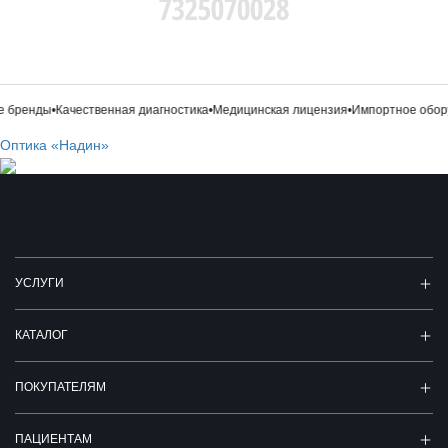
бренды
•
Качественная диагностика
•
Медицинская лицензия
•
Импортное обору
Оптика «Надин»
УСЛУГИ
КАТАЛОГ
ПОКУПАТЕЛЯМ
ПАЦИЕНТАМ