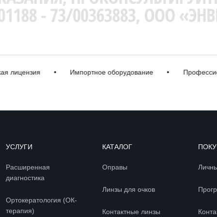
лицензия
•
Импортное оборудование
•
Профессионал
УСЛУГИ
КАТАЛОГ
ПОКУ
Расширенная
Оправы
Личны
диагностика
Линзы для очков
Прогр
Ортокератология (ОК-
терапия)
Контактные линзы
Конта