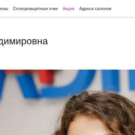
инзы
Солнцезащитные очки
Акции
Адреса салонов
адимировна