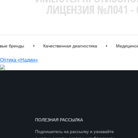
 бренды
•
Качественная диагностика
•
Медицинская 
Оптика «Надин»
ПОЛЕЗНАЯ РАССЫЛКА
Подпишитесь на рассылку и узнавайте