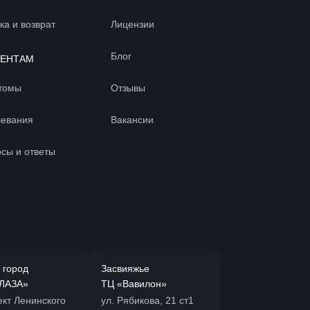
ка и возврат
Лицензии
Блог
ИЕНТАМ
томы
Отзывы
левания
Вакансии
сы и ответы
 город
Засвияжье
ЛАЗА»
ТЦ «Вавилон»
ект Ленинского
ул. Рябикова, 21 ст1