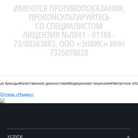
е бренды
•
Качественная диагностика
•
Медицинская лицензия
•
Импортное обор
Оптика «Надин»
УСЛУГИ