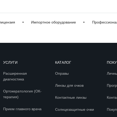
зия
•
Импортное оборудование
•
Профессиональная
УСЛУГИ
КАТАЛОГ
ПОКУ
Расширенная
Оправы
Личны
диагностика
Линзы для очков
Прогр
Ортокератология (ОК-
терапия)
Контактные линзы
Конта
Прием главного врача
Солнцезащитные очки
Покуп