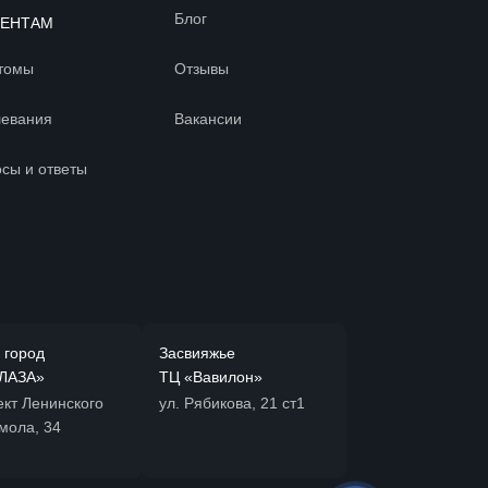
Блог
ИЕНТАМ
томы
Отзывы
левания
Вакансии
сы и ответы
 город
Засвияжье
ЛАЗА»
ТЦ «Вавилон»
ект Ленинского
ул. Рябикова, 21 ст1
мола, 34