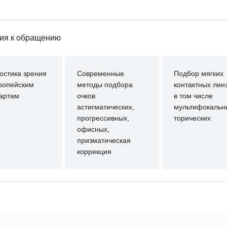
ия к обращению
остика зрения
Современные
Подбор мягких
ропейским
методы подбора
контактных лин
артам
очков
в том числе
астигматических,
мультифокальн
прогрессивных,
торических
офисных,
призматическая
коррекция