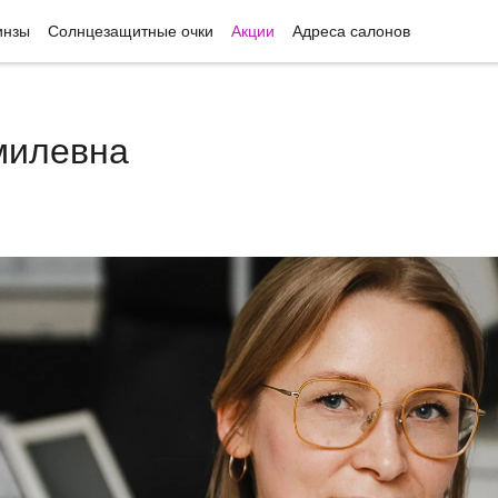
инзы
Солнцезащитные очки
Акции
Адреса салонов
милевна