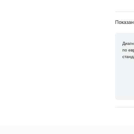
Показан
Диагн
по ев
станд