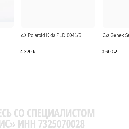
с/з Polaroid Kids PLD 8041/S
С/з Genex S
4 320 ₽
3 600 ₽