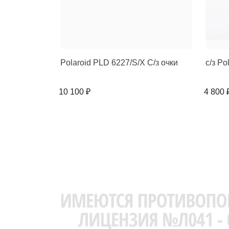
Polaroid PLD 6227/S/X C/з очки
с/з Po
10 100 ₽
4 800 