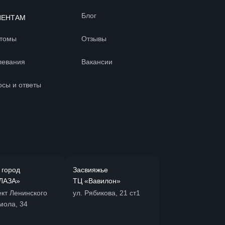
Блог
ИЕНТАМ
томы
Отзывы
левания
Вакансии
осы и ответы
 город
Засвияжье
ЛАЗА»
ТЦ «Вавилон»
кт Ленинского
ул. Рябикова, 21 ст1
мола, 34