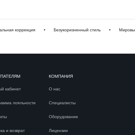
ная коррекция
•
Безукоризненный стиль
•
Мировые б
УПАТЕЛЯМ
КОМПАНИЯ
ый кабинет
О нас
рамма лояльности
Специалисты
акты
Оборудование
ка и возврат
Лицензии