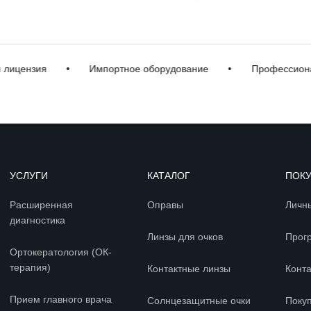
цензия
•
Импортное оборудование
•
Профессиональ
УСЛУГИ
КАТАЛОГ
ПОК
Расширенная
Оправы
Личн
диагностика
Линзы для очков
Прог
Ортокератология (ОК-
терапия)
Контактные линзы
Конт
Прием главного врача
Солнцезащитные очки
Покуп