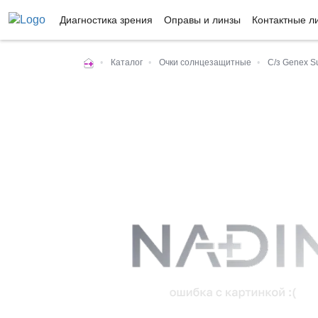
Диагностика зрения
Оправы и линзы
Контактные л
•
Каталог
•
Очки солнцезащитные
•
С/з Genex S