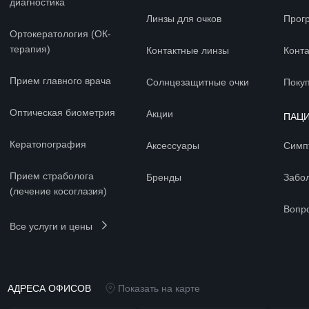
диагностика
Линзы для очков
Прог
Ортокератология (ОК-
терапия)
Контактные линзы
Конт
Прием главного врача
Солнцезащитные очки
Покуп
Оптическая биометрия
Акции
ПАЦ
Кератопография
Аксессуары
Симп
Прием страболога
Бренды
Забо
(лечение косоглазия)
Вопр
Все услуги и цены
АДРЕСА ОФИСОВ
Показать на карте