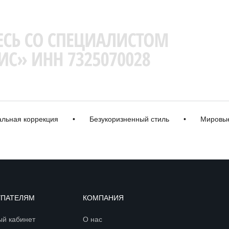
ая коррекция
•
Безукоризненный стиль
•
Мировые б
УПАТЕЛЯМ
КОМПАНИЯ
ый кабинет
О нас