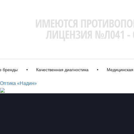
ренды
•
Качественная диагностика
•
Медицинская ли
Оптика «Надин»