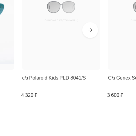
с/з Polaroid Kids PLD 8041/S
С/з Genex S
4 320 ₽
3 600 ₽