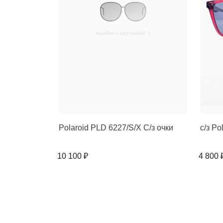
Polaroid PLD 6227/S/X C/з очки
с/з Po
10 100 ₽
4 800 