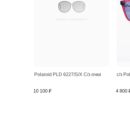
Polaroid PLD 6227/S/X C/з очки
с/з Po
10 100 ₽
4 800 