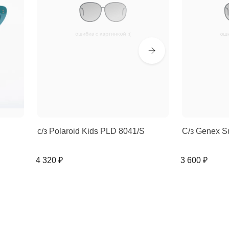
с/з Polaroid Kids PLD 8041/S
С/з Genex S
4 320 ₽
3 600 ₽