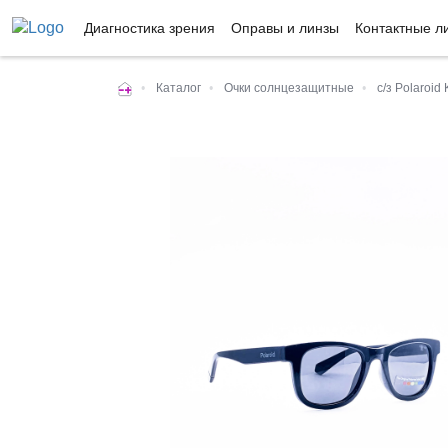
Диагностика зрения
Оправы и линзы
Контактные л
•
Каталог
•
Очки солнцезащитные
•
с/з Polaroi