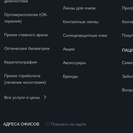
диагностика
Линзы для очков
Прог
Ортокератология (ОК-
терапия)
Контактные линзы
Конт
Прием главного врача
Солнцезащитные очки
Покуп
Оптическая биометрия
Акции
ПАЦ
Кератопография
Аксессуары
Симп
Прием страболога
Бренды
Забо
(лечение косоглазия)
Вопр
Все услуги и цены
АДРЕСА ОФИСОВ
Показать на карте