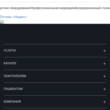
тное оборудование
•
Профессиональная коррекция
•
Безукоризненный стиль
•
М
Оптика «Надин»
УСЛУГИ
КАТАЛОГ
ПОКУПАТЕЛЯМ
ПАЦИЕНТАМ
КОМПАНИЯ