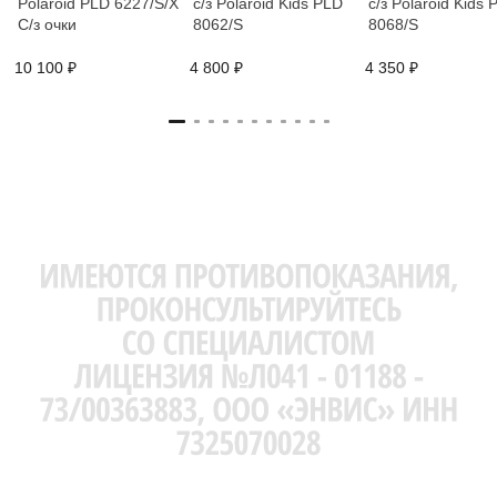
Polaroid PLD 6227/S/X
с/з Polaroid Kids PLD
с/з Polaroid Kids 
C/з очки
8062/S
8068/S
10 100 ₽
4 800 ₽
4 350 ₽