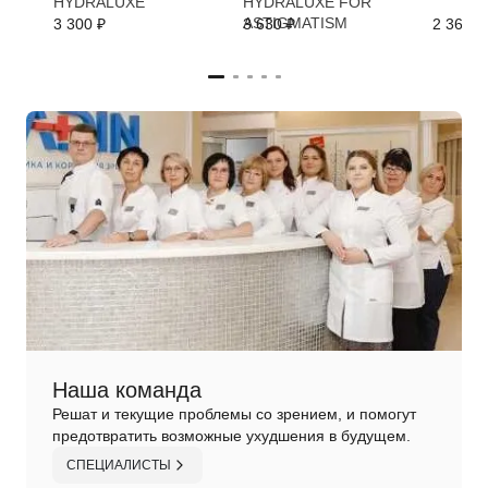
HYDRALUXE
HYDRALUXE FOR
ASTIGMATISM
3 300 ₽
3 630 ₽
2 364 ₽
Наша команда
Решат и текущие проблемы со зрением, и помогут
предотвратить возможные ухудшения в будущем.
СПЕЦИАЛИСТЫ