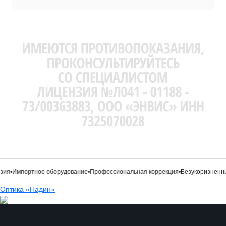
ия
•
Импортное оборудование
•
Профессиональная коррекция
•
Безукоризненны
Оптика «Надин»