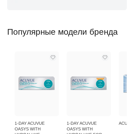
Популярные модели бренда
1-DAY ACUVUE
1-DAY ACUVUE
ACUVU
OASYS WITH
OASYS WITH