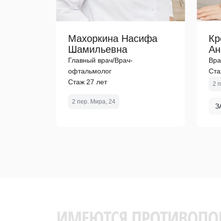
Махоркина Насифа
Кр
Шамильевна
Ан
Главный врач/Врач-
Вра
офтальмолог
Ста
Стаж 27 лет
2 
2 пер. Мира, 24
З