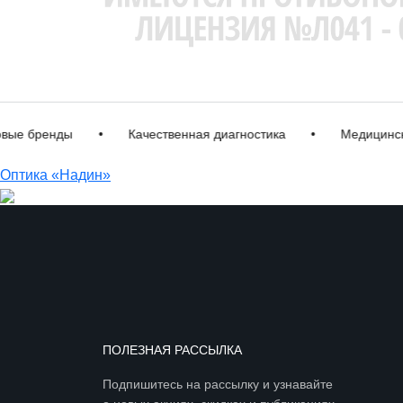
бренды
•
Качественная диагностика
•
Медицинская л
Оптика «Надин»
ПОЛЕЗНАЯ РАССЫЛКА
Подпишитесь на рассылку и узнавайте