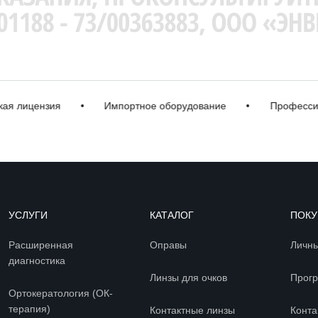
ицензия
•
Импортное оборудование
•
Профессиональ
УСЛУГИ
КАТАЛОГ
ПОКУ
Расширенная
Оправы
Личны
диагностика
Линзы для очков
Прогр
Ортокератология (ОК-
терапия)
Контактные линзы
Конта