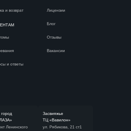
ка и возврат
Лицензии
Блог
ИЕНТАМ
томы
Отзывы
левания
Вакансии
сы и ответы
 город
Засвияжье
ЛАЗА»
ТЦ «Вавилон»
ект Ленинского
ул. Рябикова, 21 ст1