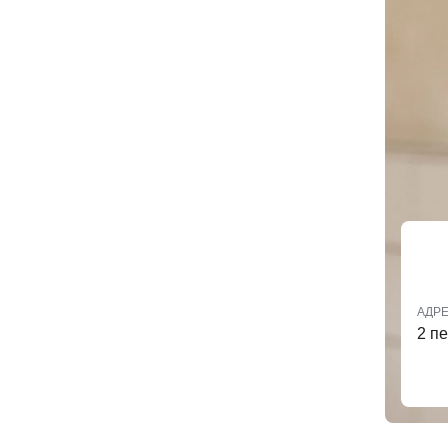
АДР
2 пе