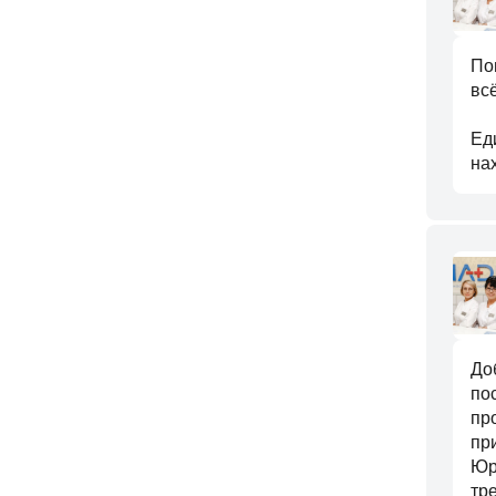
По
вс
Еди
на
До
по
пр
пр
Юр
тр