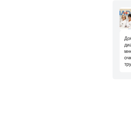
До
ди
мн
оч
тр