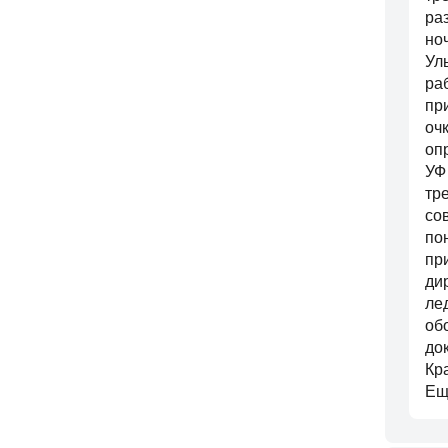
ра
но
Ул
ра
пр
оч
оп
УФ
тр
со
по
пр
ди
ле
об
до
Кр
Ещ