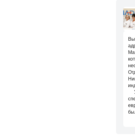
Вы
ад
Ма
ко
не
От
Ни
ин
У 
сп
ев
бы
Сп