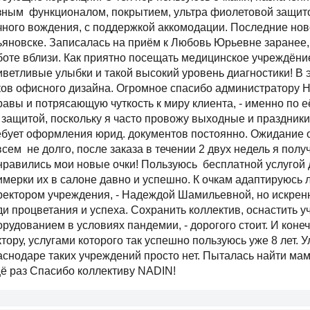
зным функционалом, покрытием, ультра фиолетовой защито
чного вождения, с поддержкой аккомодации. Последние нов
ьяновске. Записалась на приём к Любовь Юрьевне заранее, 
боте вблизи. Как приятно посещать медицинское учреждёние
иветливые улыбки и такой высокий уровень диагностики! В 
ков офисного дизайна. Огромное спасибо администратору 
равы и потрясающую чуткость к миру клиента, - именно по 
 защитой, поскольку я часто провожу выходные и праздники 
ебует оформления юрид. документов постоянно. Ожидание 
всем не долго, после заказа в течении 2 двух недель я пол
нравились мои новые очки! Пользуюсь бесплатной услугой 
имерки их в салоне давно и успешно. К очкам адаптируюсь л
ректором учреждения, - Надеждой Шамильевной, но искренн
ди процветания и успеха. Сохранить коллектив, оснастить
орудованием в условиях пандемии, - дорогого стоит. И коне
ктору, услугами которого так успешно пользуюсь уже 8 лет. 
аснодаре таких учреждений просто нет. Пыталась найти мам
ё раз Спасибо коллективу NADIN!