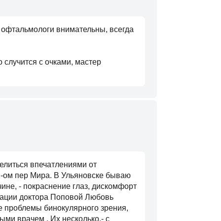
, офтальмологи внимательны, всегда
о случится с очками, мастер
делиться впечатлениями от
2-ом пер Мира. В Ульяновске бываю
ине, - покраснение глаз, дискомфорт
ндации доктора Поповой Любовь
е проблемы бинокулярного зрения,
ми врачем . Их несколько,- с