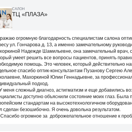
САЛОН
ТЦ «ПЛАЗА»
ражаю огромную благодарность специалистам салона оптик
ресу ул. Гончарова д. 13, а именно замечательному руковод
хоркиной Надежде Шамильевне, она замечательный врач, с
торый умеет решить все вопросы пациентов, принять прави
обходимую помощь. Это человек, который действительно на
дельное спасибо оптик-консультантам Пузанову Сергею Ал
колаевне, Махоркиной Юлии Геннадьевне, за профессионал
дивидуальный подход.
меня сложный диагноз, астигматизм и еще добавились во
ециалисты доступно объяснили состояние моих глаз. Была 
ропейским стандартам на высокотехнологичном оборудовани
л сделан безошибочно. Я очень довольна результатом.
асибо огромное за доброжелательное отношение к пробл