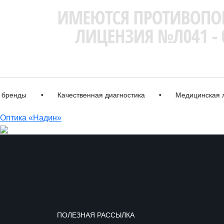
нды
•
Качественная диагностика
•
Медицинская лице
Оптика «Надин»
ПОЛЕЗНАЯ РАССЫЛКА