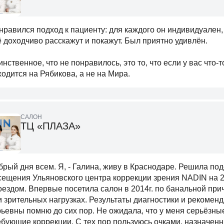
нравился подход к пациенту: для каждого он индивидуален
ё доходчиво расскажут и покажут. Был приятно удивлён.
нственное, что не понравилось, это то, что если у вас что-т
ходится на Рябикова, а не на Мира.
САЛОН
ТЦ «ПЛАЗА»
брый дня всем. Я, - Галина, живу в Краснодаре. Решила по
сещения Ульяновского центра коррекции зрения NADIN на 
оездом. Впервые посетила салон в 2014г. по банальной прич
и зрительных нагрузках. Результаты диагностики и рекоме
ьевны помню до сих пор. Не ожидала, что у меня серьёзны
ебующие коррекции. С тех пор пользуюсь очками, назначенны