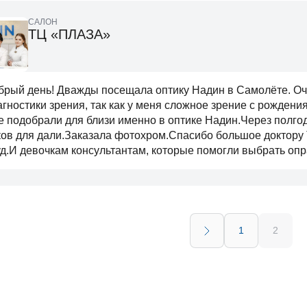
САЛОН
ТЦ «ПЛАЗА»
брый день! Дважды посещала оптику Надин в Самолёте. Оч
агностики зрения, так как у меня сложное зрение с рождени
е подобрали для близи именно в оптике Надин.Через полго
ков для дали.Заказала фотохром.Спасибо большое доктору 
уд.И девочкам консультантам, которые помогли выбрать опр
1
2