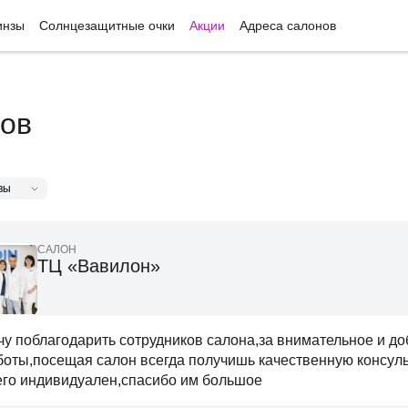
инзы
Солнцезащитные очки
Акции
Адреса салонов
ов
САЛОН
ТЦ «Вавилон»
чу поблагодарить сотрудников салона,за внимательное и д
боты,посещая салон всегда получишь качественную консуль
его индивидуален,спасибо им большое