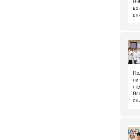
гл
во
вн
По
ли
по
Вс
он