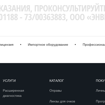
нзия
•
Импортное оборудование
•
Профессиональная
УСЛУГИ
КАТАЛОГ
ПОКУ
Расширенная
Оправы
Личны
диагностика
Линзы для очков
Прогр