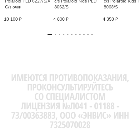
Polaroid PLD 6227/S/X
с/з Polaroid Kids PLD
с/з Polaroid Kids 
C/з очки
8062/S
8068/S
10 100 ₽
4 800 ₽
4 350 ₽