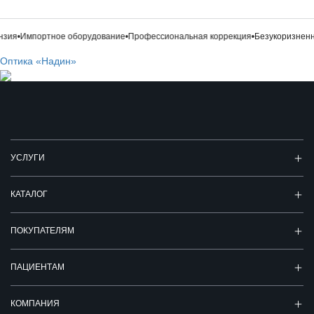
зия
•
Импортное оборудование
•
Профессиональная коррекция
•
Безукоризненн
Оптика «Надин»
УСЛУГИ
КАТАЛОГ
ПОКУПАТЕЛЯМ
ПАЦИЕНТАМ
КОМПАНИЯ