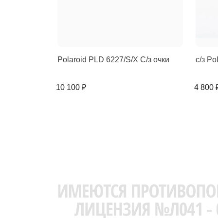
Polaroid PLD 6227/S/X C/з очки
с/з Po
10 100 ₽
4 800 