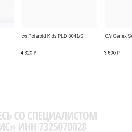
с/з Polaroid Kids PLD 8041/S
С/з Genex S
4 320 ₽
3 600 ₽