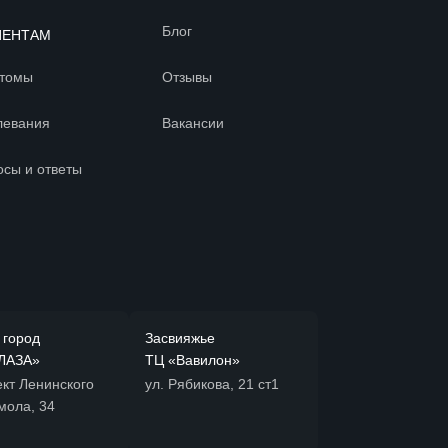
Блог
ИЕНТАМ
томы
Отзывы
левания
Вакансии
осы и ответы
 город
Засвияжье
ЛАЗА»
ТЦ «Вавилон»
кт Ленинского
ул. Рябикова, 21 ст1
мола, 34