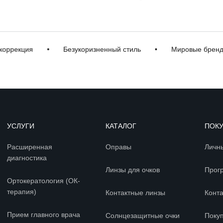
рекция
•
Безукоризненный стиль
•
Мировые бренды
УСЛУГИ
КАТАЛОГ
ПОК
Расширенная
Оправы
Личн
диагностика
Линзы для очков
Прог
Ортокератология (ОК-
терапия)
Контактные линзы
Конт
Прием главного врача
Солнцезащитные очки
Покуп