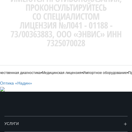
ственная диагностика
•
Медицинская лицензия
•
Импортное оборудование
•
Проф
Оптика «Надин»
УСЛУГИ