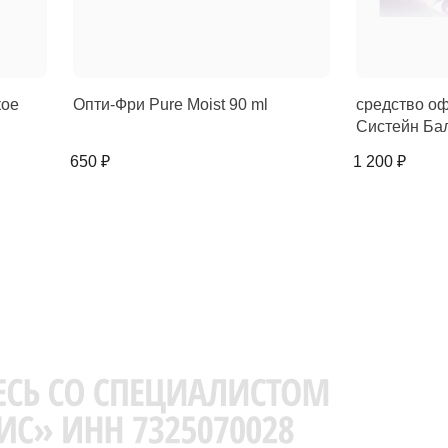
кое
Опти-Фри Pure Moist 90 ml
средство о
Систейн Ба
650 ₽
1 200 ₽