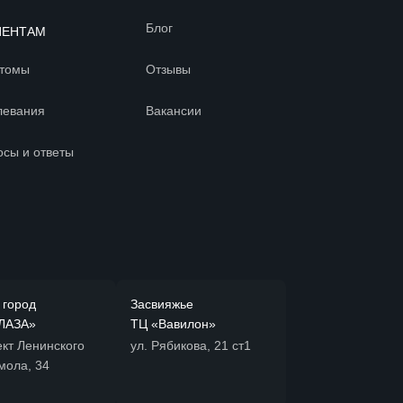
Блог
ИЕНТАМ
томы
Отзывы
левания
Вакансии
осы и ответы
 город
Засвияжье
ЛАЗА»
ТЦ «Вавилон»
кт Ленинского
ул. Рябикова, 21 ст1
мола, 34