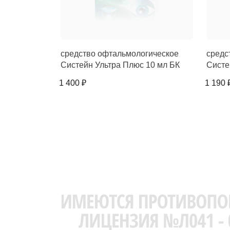
средство офтальмологическое
средс
Систейн Ультра Плюс 10 мл БК
Систе
1 400 ₽
1 190 