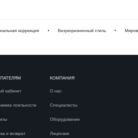
ная коррекция
•
Безукоризненный стиль
•
Мировые 
УПАТЕЛЯМ
КОМПАНИЯ
ый кабинет
О нас
рамма лояльности
Специалисты
акты
Оборудование
ка и возврат
Лицензии