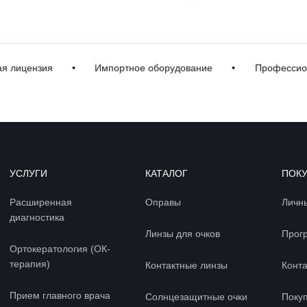
ицензия
•
Импортное оборудование
•
Профессиональ
УСЛУГИ
КАТАЛОГ
ПОК
Расширенная
Оправы
Личн
диагностика
Линзы для очков
Прог
Ортокератология (ОК-
терапия)
Контактные линзы
Конт
Прием главного врача
Солнцезащитные очки
Покуп