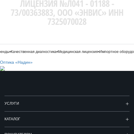
ды
•
Качественная диагностика
•
Медицинская лицензия
•
Импортное оборудова
Оптика «Надин»
УСЛУГИ
КАТАЛОГ