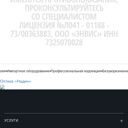
зия
•
Импортное оборудование
•
Профессиональная коррекция
•
Безукоризненны
Оптика «Надин»
УСЛУГИ