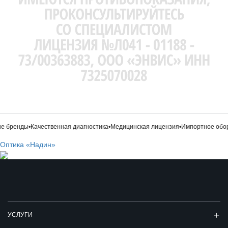
 бренды
•
Качественная диагностика
•
Медицинская лицензия
•
Импортное обор
Оптика «Надин»
УСЛУГИ