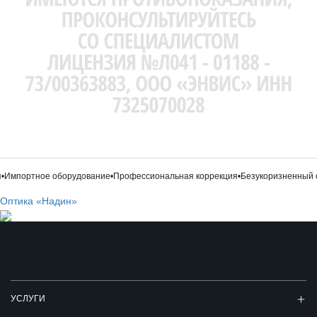
Импортное оборудование
•
Профессиональная коррекция
•
Безукоризненный с
Оптика «Надин»
УСЛУГИ