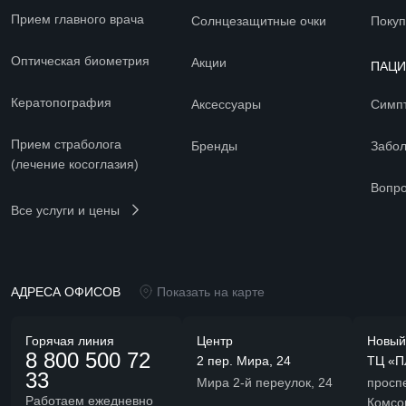
Прием главного врача
Солнцезащитные очки
Покуп
Оптическая биометрия
Акции
ПАЦ
Кератопография
Аксессуары
Симп
Прием страболога
Бренды
Забо
(лечение косоглазия)
Вопро
Все услуги и цены
АДРЕСА ОФИСОВ
Показать на карте
Горячая линия
Центр
Новый
8 800 500 72
2 пер. Мира, 24
ТЦ «П
33
Мира 2-й переулок, 24
просп
Работаем ежедневно
Комсо