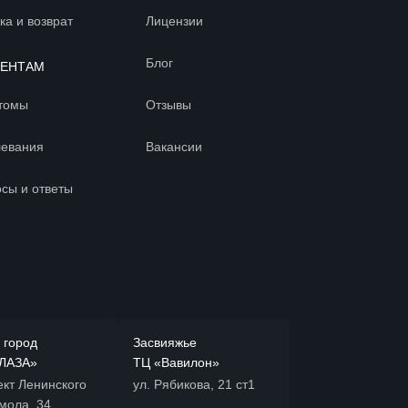
ка и возврат
Лицензии
Блог
ИЕНТАМ
томы
Отзывы
левания
Вакансии
сы и ответы
 город
Засвияжье
ЛАЗА»
ТЦ «Вавилон»
ект Ленинского
ул. Рябикова, 21 ст1
мола, 34