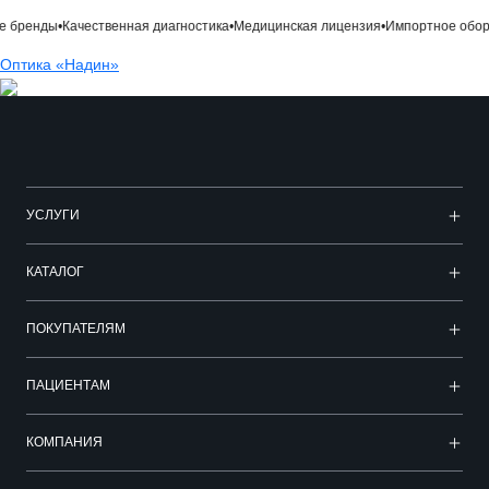
бренды
•
Качественная диагностика
•
Медицинская лицензия
•
Импортное обору
Оптика «Надин»
УСЛУГИ
КАТАЛОГ
ПОКУПАТЕЛЯМ
ПАЦИЕНТАМ
КОМПАНИЯ