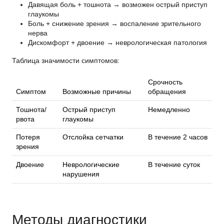
Давящая боль + тошнота → возможен острый приступ
глаукомы
Боль + снижение зрения → воспаление зрительного
нерва
Дискомфорт + двоение → неврологическая патология
Таблица значимости симптомов
:
Срочность
Симптом
Возможные причины
обращения
Тошнота/
Острый приступ
Немедленно
рвота
глаукомы
Потеря
Отслойка сетчатки
В течение 2 часов
зрения
Двоение
Неврологические
В течение суток
нарушения
Методы диагностики