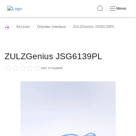
Меню
•
Каталог
•
Оправы очковые
•
ZULZGenius JSG6139PL
ZULZGenius JSG6139PL
нет отзывов