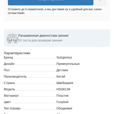
Отложите до 5 оправ/очков, а мы доставим их в удобный для вас салон
оптики Nadin.
Расширенная диагностика зрения
Оправы для очков корригирующих ZULZGenius JSG6139PL
33 теста для проверки зрения
Характеристики
Бренд
Sulzgenius
Дизайн
Прямоугольные
Пол
Детские
Производитель
Китай
Страна
Швейцария
Модель
HSG6139
Материал
Пластик
Цвет
Голубой
Тип оправы
Ободковая