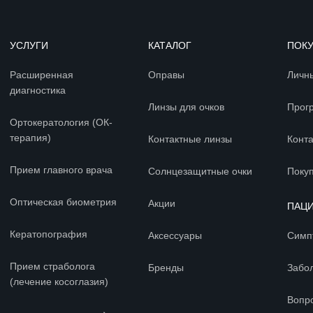
УСЛУГИ
КАТАЛОГ
ПОК
Расширенная
Оправы
Личн
диагностика
Линзы для очков
Прог
Ортокератология (ОК-
терапия)
Контактные линзы
Конт
Прием главного врача
Солнцезащитные очки
Покуп
Оптическая биометрия
Акции
ПАЦ
Кератопография
Аксессуары
Симп
Прием страболога
Бренды
Забо
(лечение косоглазия)
Вопр