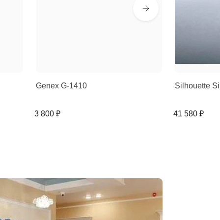
Genex G-1410
Silhouette 
3 800 ₽
41 580 ₽