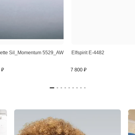
uette Sil_Momentum 5529_AW
Elfspirit E-4482
 ₽
7 800 ₽