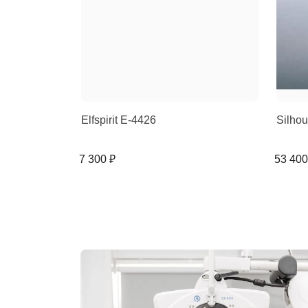
Elfspirit E-4426
Silho
7 300 ₽
53 400