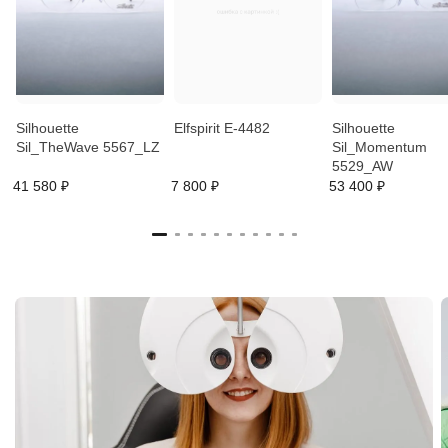
Silhouette
Elfspirit E-4482
Silhouette
Sil_TheWave 5567_LZ
Sil_Momentum
5529_AW
41 580 ₽
7 800 ₽
53 400 ₽