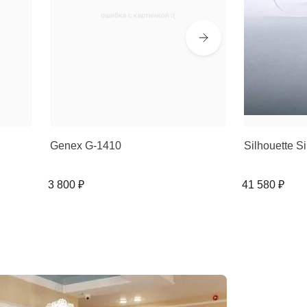
Genex G-1410
Silhouette 
3 800 ₽
41 580 ₽