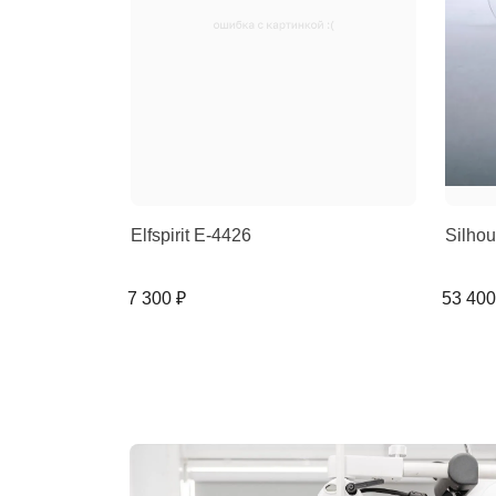
Elfspirit E-4426
Silho
7 300 ₽
53 400