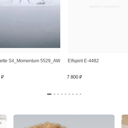
uette Sil_Momentum 5529_AW
Elfspirit E-4482
 ₽
7 800 ₽