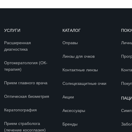
УСЛУГИ
КАТАЛОГ
ПОК
Расширенная
Оправы
Личн
диагностика
Линзы для очков
Прог
Ортокератология (ОК-
терапия)
Контактные линзы
Конт
Прием главного врача
Солнцезащитные очки
Покуп
Оптическая биометрия
Акции
ПАЦ
Кератопография
Аксессуары
Симп
Прием страболога
Бренды
Забо
(лечение косоглазия)