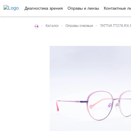
Диагностика зрения
Оправы и линзы
Контактные л
•
Каталог
•
Оправы очковые
•
TATTVA TT278.RX.