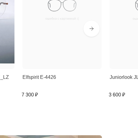
7_LZ
Elfspirit E-4426
Juniorlook J
7 300 ₽
3 600 ₽