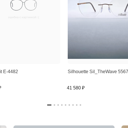
rit E-4482
Silhouette Sil_TheWave 556
₽
41 580 ₽