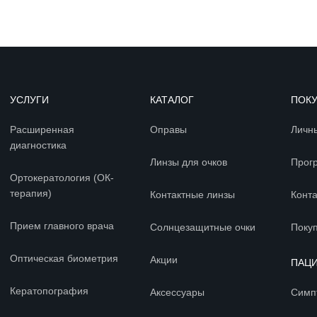
УСЛУГИ
КАТАЛОГ
ПОК
Расширенная
Оправы
Личн
диагностика
Линзы для очков
Прог
Ортокератология (ОК-
терапия)
Контактные линзы
Конт
Прием главного врача
Солнцезащитные очки
Покуп
Оптическая биометрия
Акции
ПАЦ
Кератопография
Аксессуары
Симп