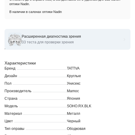
оптики Nadin.
В наличии в салонах оптики Nadin
Расширенная диагностика зрения
Оправы для очков корригирующих TATTVA SOHO.RX.BLK 46-
33 теста для проверки зрения
23-145
Характеристики
Бренд
TATTVA
Дизайн
Круглые
Пол
Унисекс
Производитель
Mamoc
Страна
Япония
Модель
SOHO.RX.BLK
Материал
Металл
Цвет
Черный
Тип оправы
Ободковая