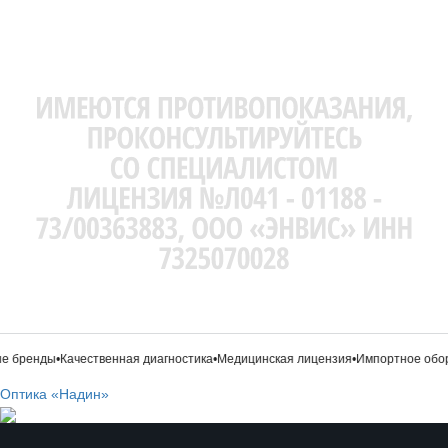
 бренды
•
Качественная диагностика
•
Медицинская лицензия
•
Импортное обор
Оптика «Надин»