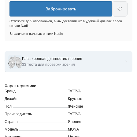
Забронировать
Отложите до 5 оправ/очков, а мы доставим их в удобный для вас салон
оптики Nadin.
В наличии в салонах оптики Nadin
Расширенная диагностика зрения
Оправы для очков корригирующих TATTVA MONA.RX.SL-BK
33 теста для проверки зрения
51-22-148
Характеристики
Бренд
TATTVA
Дизайн
Круглые
Пол
Женские
Производитель
TATTVA
Страна
Япония
Модель
MONA