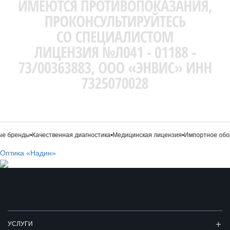
е бренды
•
Качественная диагностика
•
Медицинская лицензия
•
Импортное обор
Оптика «Надин»
УСЛУГИ