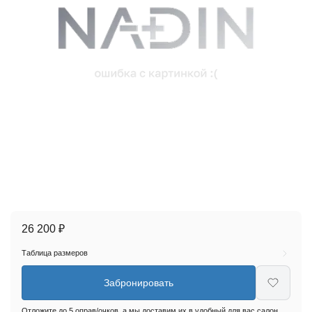
26 200 ₽
Таблица размеров
Забронировать
Отложите до 5 оправ/очков, а мы доставим их в удобный для вас салон